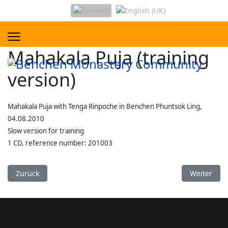
Mahakala Puja (training
version)
Mahakala Puja with Tenga Rinpoche in Benchen Phuntsok Ling,
04.08.2010
Slow version for training
1 CD,
reference number:
201003
Vorheriger Beitrag: Mahakala Puja
Nächster B
Zurück
Weiter